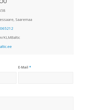
 OÜ
858
ressaare, Saaremaa
065212
m/KLMBaltic
ltic.ee
E-Mail
*