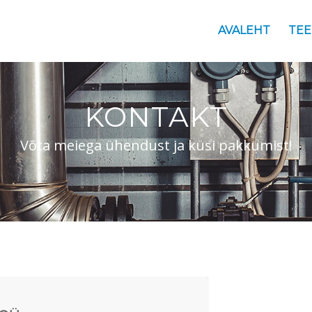
AVALEHT
TE
KONTAKT
Võta meiega ühendust ja küsi pakkumist!