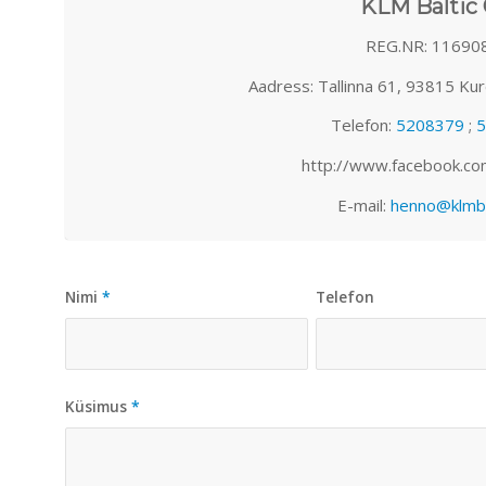
KLM Baltic
REG.NR: 11690
Aadress: Tallinna 61, 93815 Ku
Telefon:
5208379
;
5
http://www.facebook.co
E-mail:
henno@klmba
Nimi
*
Telefon
Küsimus
*